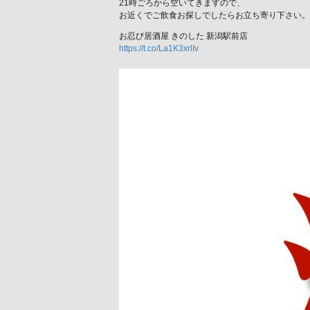
21時ごろから空いてきますので、
お近くでご飲食お探しでしたらお立ち寄り下さい。
お忍び居酒屋 きのした 新潟駅前店
https://t.co/La1K3xrlIv