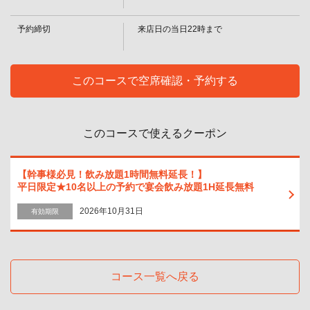
お店情報をコピー
／カーディナル／シャンディ・ガフ／カシスビア
・ワイン
予約締切
来店日の当日22時まで
・グラスワイン（赤・白）
・焼酎
・わんこ（麦）／なんこ（芋）
・梅酒
このコースで空席確認・予約する
・南高梅酒（ソーダ・ロック・水割り）
閉じる
・ソフトドリンク
・烏龍茶（ホット・アイス）／緑茶（ホット・アイス）／コーラ／ジンジ
ャーエール／100％オレンジジュース／100％グレープフルーツジュース／カ
このコースで使えるクーポン
ルピス
・+500円で新潟地酒など日本酒飲み放題に！
・日本酒・新潟地酒
・景虎 超辛口/〆張鶴 花/想天坊 大辛口/越後桜 特選純米/越乃白雁 黒松/（熱
【幹事様必見！飲み放題1時間無料延長！】
燗・冷酒）
平日限定★10名以上の予約で宴会飲み放題1H延長無料
2026年10月31日
有効期限
コース一覧へ戻る