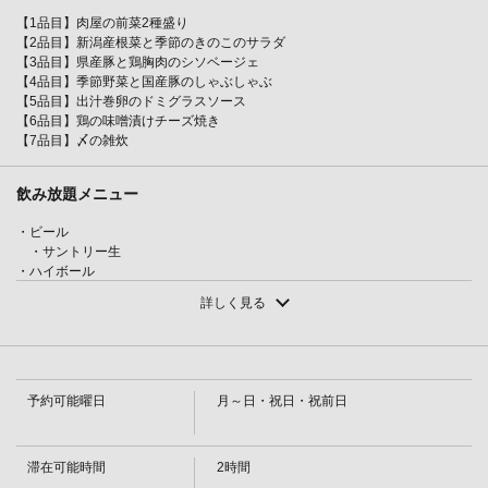
【1品目】肉屋の前菜2種盛り
【2品目】新潟産根菜と季節のきのこのサラダ
【3品目】県産豚と鶏胸肉のシソベージェ
【4品目】季節野菜と国産豚のしゃぶしゃぶ
【5品目】出汁巻卵のドミグラスソース
【6品目】鶏の味噌漬けチーズ焼き
【7品目】〆の雑炊
飲み放題メニュー
・ビール
・サントリー生
・ハイボール
この店舗情報をシェアする
・ビームハイボール／ビームコーラ／ビームジンジャー
詳しく見る
・サワー
・トマトサワー／レモンサワー／グレープフルーツサワー／カルピスサワ
◆生ビールも飲放◆2ｈ飲み放題付【7品5000円】国産豚の
ー／ウーロンハイ／緑茶ハイ
しゃぶしゃぶが食べられるコース | 炙り肉刺しとしゃぶし
・カクテル
ゃぶ 居酒屋 きのした 新潟駅前店 貸切可能
・カンパリソーダ／カンパリオレンジ／ジントニック／ジンブロッサム／
予約可能曜日
月～日・祝日・祝前日
ジンバック／ジンリッキー／カシスソーダ／カシスオレンジ／カシスグレー
新潟県新潟市中央区東大通１-６-２７
プフルーツ／カシスジンジャー／カシスウーロン
https://niigatakinoshita.owst.jp/courses/209290122
・カクテル
・ファジーネーブル／ピーチグレープフルーツ／ピーチウーロン／ピーチ
滞在可能時間
2時間
ジンジャー／スプリッツァ／キール／オペレーター／カリモーチョ／キティ