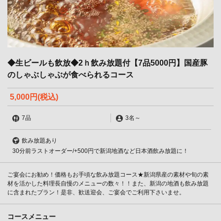
◆生ビールも飲放◆2ｈ飲み放題付【7品5000円】国産豚
のしゃぶしゃぶが食べられるコース
5,000円
(税込)
7品
3名
～
飲み放題あり
30分前ラストオーダー/+500円で新潟地酒など日本酒飲み放題に！
ご宴会にお勧め！価格もお手頃な飲み放題コース★新潟県産の素材や旬の素
材を活かした料理長自慢のメニューの数々！！また、新潟の地酒も飲み放題
に含まれたプラン！是非、歓送迎会、ご宴会でご利用下さいませ。
コースメニュー