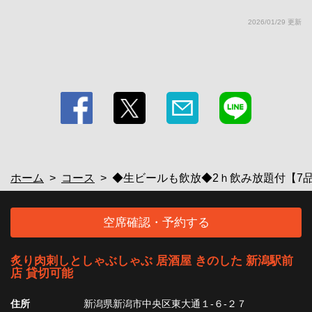
2026/01/29 更新
ホーム
コース
◆生ビールも飲放◆2ｈ飲み放題付【7品
空席確認・予約する
炙り肉刺しとしゃぶしゃぶ 居酒屋 きのした 新潟駅前
店 貸切可能
住所
新潟県新潟市中央区東大通１-６-２７